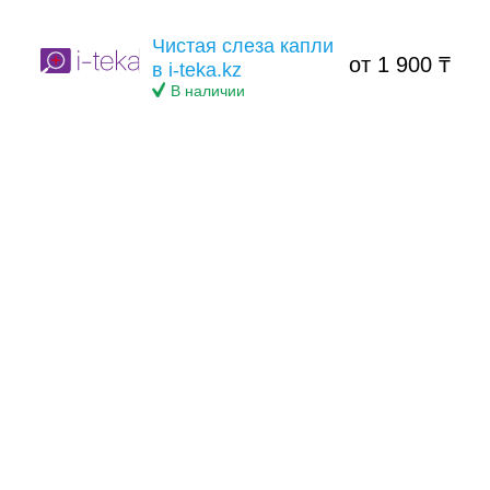
Чистая слеза капли
от 1 900 ₸
в i-teka.kz
В наличии