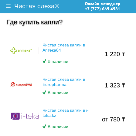
Чистая слеза
®
Где купить капли?
О препарате
Статьи и советы
Чистая слеза капли в
Аптека84
1 220 ₸
Инструкция
В наличии
Рекомендации врачей
Чистая слеза капли в
Europharma
1 323 ₸
Упражнения для глаз
В наличии
Чистая слеза капли в i-
Где купить?
teka.kz
от 780 ₸
В наличии